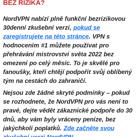
BEZ RIZIKA?
NordVPN nabízí plně funkční bezrizikovou
30denní zkušební verzi,
pokud se
zaregistrujete na této stránce
. VPN s
hodnocením #1 můžete používat pro
přehrávání mistrovství světa 2022 bez
omezení po celý měsíc. To je skvělé pro
fanoušky, kteří chtějí podpořit svůj oblíbený
tým na cestách do zahraničí.
Nejsou zde žádné skryté podmínky – pokud
se rozhodnete, že NordVPN pro vás není to
pravé, dejte vědět zákaznické podpoře do 30
dnů, aby vám byly vráceny peníze, bez
jakýchkoli poplatků.
Zde začněte svou
zkušební verzi NordVPN
.