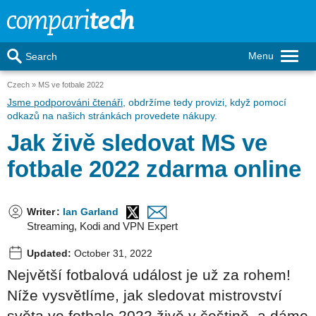
Menu
Search
Czech
MS ve fotbale 2022
Jsme podporováni čtenáři
, obdržíme tedy provizi, když pomocí
odkazů na našich stránkách provedete nákupy.
Jak živě sledovat MS ve
fotbale 2022 zdarma online
Writer
:
Ian Garland
Streaming, Kodi and VPN Expert
Updated:
October 31, 2022
Největší fotbalová událost je už za rohem!
Níže vysvětlíme, jak sledovat mistrovství
světa ve fotbale 2022 živě v češtině, a dáme