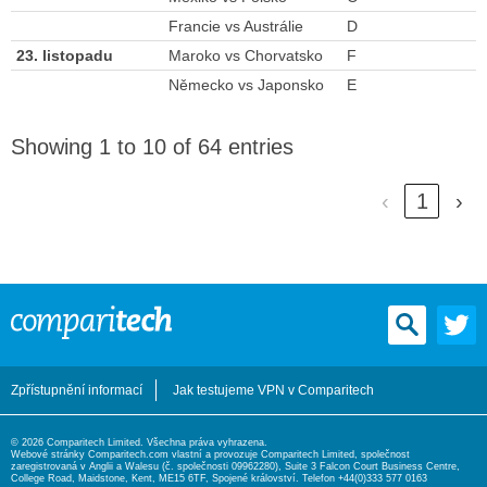
Francie vs Austrálie
D
23. listopadu
Maroko vs Chorvatsko
F
Německo vs Japonsko
E
Showing 1 to 10 of 64 entries
‹
1
›
Zpřístupnění informací
Jak testujeme VPN v Comparitech
© 2026 Comparitech Limited. Všechna práva vyhrazena.
Webové stránky Comparitech.com vlastní a provozuje Comparitech Limited, společnost
zaregistrovaná v Anglii a Walesu (č. společnosti 09962280), Suite 3 Falcon Court Business Centre,
College Road, Maidstone, Kent, ME15 6TF, Spojené království. Telefon +44(0)333 577 0163