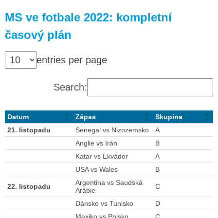
MS ve fotbale 2022: kompletní
časový plán
entries per page
Search:
Datum
Zápas
Skupina
21. listopadu
Senegal vs Nizozemsko
A
Anglie vs Irán
B
Katar vs Ekvádor
A
USA vs Wales
B
Argentina vs Saudská
22. listopadu
C
Arábie
Dánsko vs Tunisko
D
Mexiko vs Polsko
C