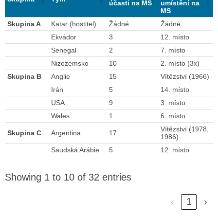
účasti na MS
umístění na
MS
Skupina A
Katar (hostitel)
Žádné
Žádné
Ekvádor
3
12. místo
Senegal
2
7. místo
Nizozemsko
10
2. místo (3x)
Skupina B
Anglie
15
Vítězství (1966)
Irán
5
14. místo
USA
9
3. místo
Wales
1
6. místo
Vítězství (1978,
Skupina C
Argentina
17
1986)
Saudská Arábie
5
12. místo
Showing 1 to 10 of 32 entries
‹
1
›