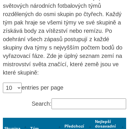
světových národních fotbalových týmů
rozdělených do osmi skupin po čtyřech. Každý
tým pak hraje se všemi týmy ve své skupině a
získává body za vítězství nebo remízu. Po
odehrání všech zápasů postupují z každé
skupiny dva týmy s nejvyšším počtem bodů do
vyřazovací fáze. Zde je úplný seznam zemí na
mistrovství světa značící, které země jsou ve
které skupině:
entries per page
Search:
Nejlepší
Předchozí
dosavadní
Skupina
Tým