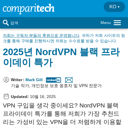
KO
Menu
검색
저희는 구독자 분들의 후원으로 운영됩니다
. 귀하가 저희 사이트의 링
크를 통해 구매를 진행하시면 저희는 수수료를 받을 수 있습니다.
2025년 NordVPN 블랙 프라
이데이 특가
Writer
:
Mark Gill
기술 작가, 개인정보 보호 옹호자 및 VPN 전문가
Updated:
10월 16, 2025
VPN
구입을
생각
중이세요
?
NordVPN
블랙
프라이데이
특가를
통해
저희가
가장
추천드
리는
가성비
있는
VPN
을
더
저렴하게
이용할