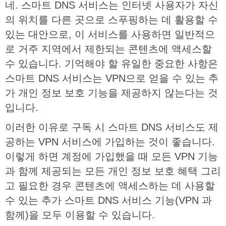
네
.
스마트
DNS
서비스는
인터넷
사용자가
자신
의
위치를
다른
곳으로
스푸핑하는
데
활용할
수
있는
대안으로
,
이
서비스를
사용하면
일반적으
로
거주
지역에서
제한되는
콘텐츠에
액세스할
수
있습니다
.
기억해야
할
유일한
중요한
사항은
스마트
DNS
서비스는
VPN
으로
얻을
수
있는
추
가
개인
정보
보호
기능을
제공하지
않는다는
것
입니다
.
이러한
이유로
구독
시
스마트
DNS
서비스도
제
공하는
VPN
서비스에
가입하는
것이
좋습니다
.
이렇게
하면
계정에
가입했을
때
모든
VPN
기능
과
함께
제공되는
모든
개인
정보
보호
혜택
그리
고
필요한
경우
콘텐츠에
액세스하는
데
사용할
수
있는
추가
스마트
DNS
서비스
기능
(VPN
과
함께
)
을
모두
이용할
수
있습니다
.