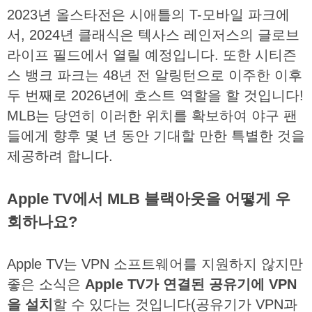
2023
년
올스타전은
시애틀의
T-
모바일
파크에
서
, 2024
년
클래식은
텍사스
레인저스의
글로브
라이프
필드에서
열릴
예정입니다
.
또한
시티즌
스
뱅크
파크는
48
년
전
알링턴으로
이주한
이후
두
번째로
2026
년에
호스트
역할을
할
것입니다
!
MLB
는
당연히
이러한
위치를
확보하여
야구
팬
들에게
향후
몇
년
동안
기대할
만한
특별한
것을
제공하려
합니다
.
Apple TV에서 MLB 블랙아웃을 어떻게 우
회하나요?
Apple TV
는
VPN
소프트웨어를
지원하지
않지만
좋은
소식은
Apple TV
가
연결된
공유기에
VPN
을
설치
할
수
있다는
것입니다
(
공유기가
VPN
과