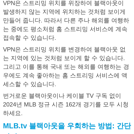
VPN
은
스트리밍
위치를
위장하여
블랙아웃이
발생하지
않는
지역에
위치하는
것처럼
보이게
만들어
줍니다
.
따라서
다른
주나
해외를
여행하
는
중에도
평소처럼
홈
스트리밍
서비스에
계속
접속할
수
있습니다
.
VPN
은
스트리밍
위치를
변경하여
블랙아웃
없
는
지역에
있는
것처럼
보이게
할
수
있습니다
.
그리고
이를
통해
국내
또는
해외를
여행하는
경
우에도
계속
좋아하는
홈
스트리밍
서비스에
액
세스할
수
있습니다
.
번거로운
블랙아웃이나
케이블
TV
구독
없이
2024
년
MLB
정규
시즌
162
개
경기를
모두
시청
하세요
.
MLB.tv
블랙아웃을
우회하는
방법
:
간단