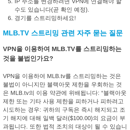
IP 주소를 변경하려면 VPN에 연결해야 할
수도 있습니다(곧 확인 예정).
경기를 스트리밍하세요!
MLB.TV
스트리밍
관련
자주
묻는
질문
VPN을 이용하여 MLB.TV를 스트리밍하는
것을 불법인가요?
VPN
을
이용하여
MLB.tv
를
스트리밍하는
것은
불법이
아니지만
블랙아웃
제한을
우회하는
것
은
MLB.tv
의
이용
약관에
위배됩니다
: “
블랙아웃
제한
또는
기타
사용
제한을
피하거나
피하려고
시도하는
경우
:
귀하의
구독은
즉시
해지되고
조
기
해지에
대해
일백
달러
($100.00)
의
요금이
부
과됩니다
.
또한
법적
조치의
대상이
될
수
있습니