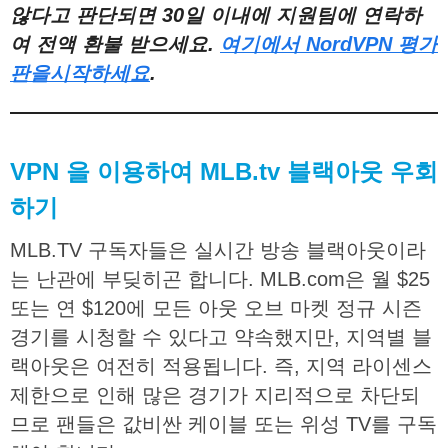
않다고
판단되면
30
일
이내에
지원팀에
연락하
여
전액
환불
받으세요
.
여기에서
NordVPN
평가
판을
시작하세요
.
VPN
을
이용하여
MLB.tv
블랙아웃
우회
하기
MLB.TV
구독자들은
실시간
방송
블랙아웃이라
는
난관에
부딪히곤
합니다
. MLB.com
은
월
$25
또는
연
$120
에
모든
아웃
오브
마켓
정규
시즌
경기를
시청할
수
있다고
약속했지만
,
지역별
블
랙아웃은
여전히
적용됩니다
.
즉
,
지역
라이센스
제한으로
인해
많은
경기가
지리적으로
차단되
므로
팬들은
값비싼
케이블
또는
위성
TV
를
구독