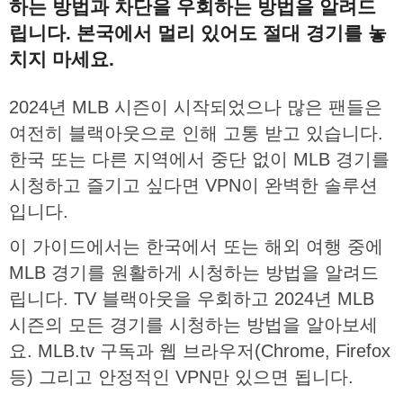
하는
방법과
차단을
우회하는
방법을
알려드
립니다
.
본국에서
멀리
있어도
절대
경기를
놓
치지
마세요
.
2024
년
MLB
시즌이
시작되었으나
많은
팬들은
여전히
​​
블랙아웃으로
인해
고통
받고
있습니다
.
한국
또는
다른
지역에서
중단
없이
MLB
경기를
시청하고
즐기고
싶다면
VPN
이
완벽한
솔루션
입니다
.
이
가이드에서는
한국에서
또는
해외
여행
중에
MLB
경기를
원활하게
시청하는
방법을
알려드
립니다
. TV ​​
블랙아웃을
우회하고
2024
년
MLB
시즌의
모든
경기를
시청하는
방법을
알아보세
요
. MLB.tv
구독과
웹
브라우저
(Chrome, Firefox
등
)
그리고
안정적인
VPN
만
있으면
됩니다
.