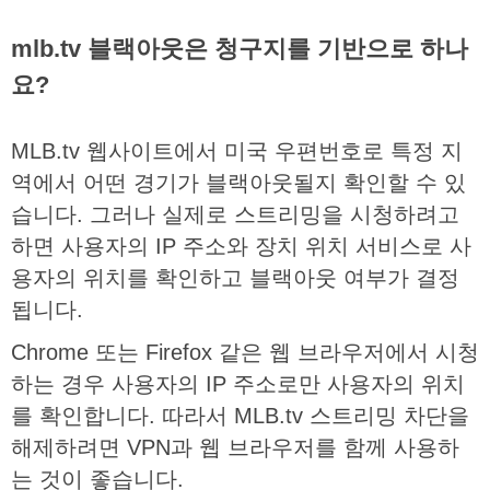
mlb.tv 블랙아웃은 청구지를 기반으로 하나
요?
MLB.tv
웹사이트에서
미국
우편번호로
특정
지
역에서
어떤
경기가
블랙아웃될지
확인할
수
있
습니다
.
그러나
실제로
스트리밍을
시청하려고
하면
사용자의
IP
주소와
장치
위치
서비스로
사
용자의
위치를
확인하고
블랙아웃
여부가
결정
됩니다
.
Chrome
또는
Firefox
같은
웹
브라우저에서
시청
하는
경우
사용자의
IP
주소로만
사용자의
위치
를
확인합니다
.
따라서
MLB.tv
스트리밍
차단을
해제하려면
VPN
과
웹
브라우저를
함께
사용하
는
것이
좋습니다
.