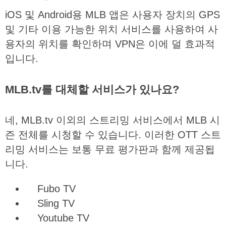
iOS
및
Android
용
MLB
앱은
사용자
장치의
GPS
및
기타
이용
가능한
위치
서비스를
사용하여
사
용자의
위치를
확인하며
VPN
은
이에
덜
효과적
입니다
.
MLB.tv를 대체할 서비스가 있나요?
네
, MLB.tv
이외의
스트리밍
서비스에서
MLB
시
즌
전체를
시청할
수
있습니다
.
이러한
OTT
스트
리밍
서비스는
보통
무료
평가판과
함께
제공됩
니다
.
Fubo TV
Sling TV
Youtube TV