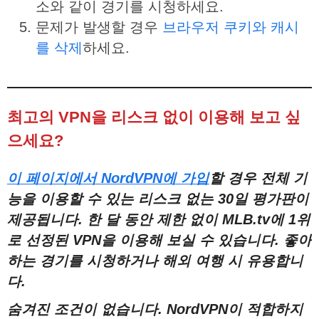
소와 같이 경기를 시청하세요.
문제가 발생할 경우
브라우저 쿠키와 캐시
를 삭제
하세요.
최고의 VPN을 리스크 없이 이용해 보고 싶
으세요?
이
페이지에서
NordVPN
에
가입
할
경우
전체
기
능을
이용할
수
있는
리스크
없는
30
일
평가판이
제공됩니다
.
한
달
동안
제한
없이
MLB.tv
에
1
위
로
선정된
VPN
을
이용해
보실
수
있습니다
.
좋아
하는
경기를
시청하거나
해외
여행
시
유용합니
다
.
숨겨진
조건이
없습니다
. NordVPN
이
적합하지