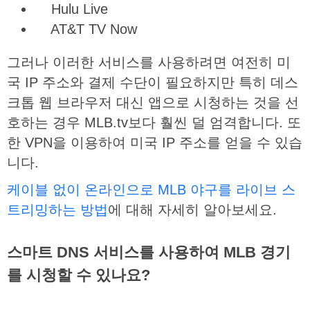
Hulu Live
AT&T TV Now
그러나
이러한
서비스를
사용하려면
여전히
미
국
IP
주소와
결제
수단이
필요하지만
특히
데스
크톱
웹
브라우저
대신
앱으로
시청하는
것을
선
호하는
경우
MLB.tv
보다
훨씬
덜
엄격합니다
.
또
한
VPN
을
이용하여
미국
IP
주소를
얻을
수
있습
니다
.
케이블
없이
온라인으로
MLB
야구를
라이브
스
트리밍하는
방법
에
대해
자세히
알아보세요
.
스마트 DNS 서비스를 사용하여 MLB 경기
를 시청할 수 있나요?