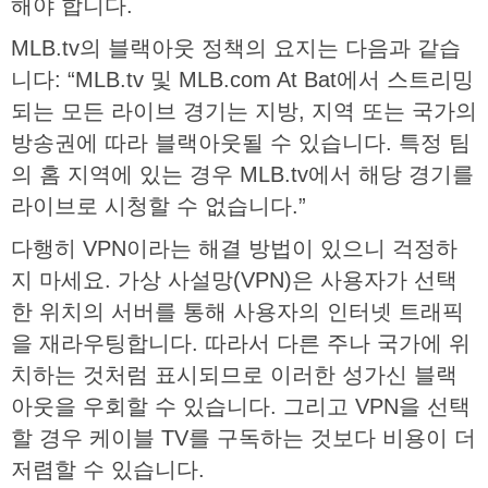
해야
합니다
.
MLB.tv
의
블랙아웃
정책의
요지는
다음과
같습
니다
: “MLB.tv
및
MLB.com At Bat
에서
스트리밍
되는
모든
라이브
경기는
지방
,
지역
또는
국가의
방송권에
따라
블랙아웃될
수
있습니다
.
특정
팀
의
홈
지역에
있는
경우
MLB.tv
에서
해당
경기를
라이브로
시청할
수
없습니다
.”
다행히
VPN
이라는
해결
방법이
있으니
걱정하
지
마세요
.
가상
사설망
(VPN)
은
사용자가
선택
한
위치의
서버를
통해
사용자의
인터넷
트래픽
을
재라우팅합니다
.
따라서
다른
주나
국가에
위
치하는
것처럼
표시되므로
이러한
성가신
블랙
아웃을
우회할
수
있습니다
.
그리고
VPN
을
선택
할
경우
케이블
TV
를
구독하는
것보다
비용이
더
저렴할
수
있습니다
.