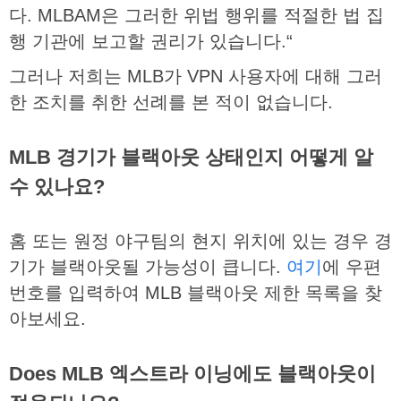
다
. MLBAM
은
그러한
위법
행위를
적절한
법
집
행
기관에
보고할
권리가
있습니다
.
“
그러나
저희는
MLB
가
VPN
사용자에
대해
그러
한
조치를
취한
선례를
본
적이
없습니다
.
MLB 경기가 블랙아웃 상태인지 어떻게 알
수 있나요?
홈
또는
원정
야구팀의
현지
위치에
있는
경우
경
기가
블랙아웃될
가능성이
큽니다
.
여기
에
우편
번호를
입력하여
MLB
블랙아웃
제한
목록을
찾
아보세요
.
Does MLB 엑스트라 이닝에도 블랙아웃이