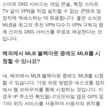
스마트
DNS
서비스는
게임
콘솔
,
특정
스마트
TV
같이
VPN
을
직접
설치할
수
없는
콘텐츠
및
장치에
액세스하는
데
유용합니다
.
좋은
소식은
MLB
용
최고의
추천
VPN
다수가
VPN
구독과
함
께
스마트
DNS
서비스를
무료로
제공한다는
것
입니다
.
해외에서 MLB 블랙아웃 중에도 MLB를 시
청할 수 있나요?
네
,
해외에서
MLB
블랙아웃
중에도
MLB
를
시청
할
수
있습니다
.
가장
쉬운
방법은
데스크톱
장치
에서
웹
브라우저를
통해
시청하는
것입니다
.
이
경우
IP
주소만
확인됩니다
(
모바일
앱은
GPS
및
기타
위치
서비스를
사용하여
사용자의
위치를