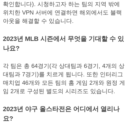
확인합니다
).
시청하고자
하는
팀의
지역
밖에
위치한
VPN
서버에
연결하면
해외에서도
블랙
아웃을
해결할
수
있습니다
.
2023년 MLB 시즌에서 무엇을 기대할 수 있
나요?
각
팀은
총
64
경기
(
각
상대팀과
6
경기
, 4
개의
상
대팀과
7
경기
)
를
치르게
됩니다
.
또한
인터리그
매치업
46
개와
모든
팀의
홈
게임
2
개와
원정
게
임
2
개로
구성된
별도의
시리즈도
있습니다
.
2023년 야구 올스타전은 어디에서 열리나
요?