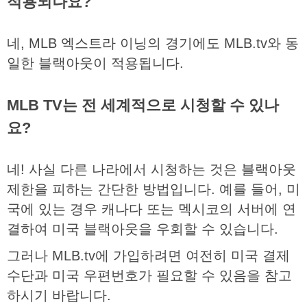
적용되나요?
네
, MLB
엑스트라
이닝의
경기에도
MLB.tv
와
동
일한
블랙아웃이
적용됩니다
.
MLB TV는 전 세계적으로 시청할 수 있나
요?
네
!
사실
다른
나라에서
시청하는
것은
블랙아웃
제한을
피하는
간단한
방법입니다
.
예를
들어
,
미
국에
있는
경우
캐나다
또는
멕시코의
서버에
연
결하여
미국
블랙아웃을
우회할
수
있습니다
.
그러나
MLB.tv
에
가입하려면
여전히
미국
결제
수단과
미국
우편번호가
필요할
수
있음을
참고
하시기
바랍니다
.