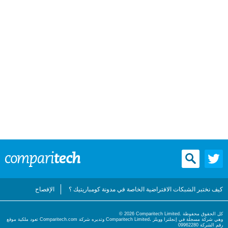
كيف نختبر الشبكات الافتراضية الخاصة في مدونة كومباريتيك ؟
الإفصاح
© 2026 Comparitech Limited. كل الحقوق محفوظة
تعود ملكية موقع Comparitech.com وتديره شركة Comparitech Limited، وهي شركة مسجلة في إنجلترا وويلز
رقم الشركة 09962280