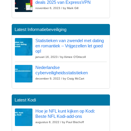
deals 2025 van ExpressVPN
november 6, 2023 / by Mark Gill
Latest Informatiebeveiliging
Statistieken van zwendel met dating
en romantiek – Vrijgezellen let goed
op!
januari 16, 2023 / by Aimee O'Driscoll
Nederlandse
cyberveiligheidsstatistieken
december 9, 2022 / by Craig McCart
Latest Kodi
Hoe je NFL kunt kijken op Kodi:
Beste NFL Kodi-add-ons
augustus 8, 2022 / by Paul Bischoff