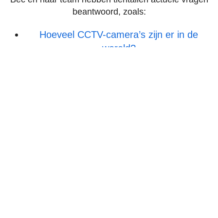
beantwoord, zoals:
Hoeveel CCTV-camera’s zijn er in de
wereld?
Welk land betaalt het meest voor Netflix?
Hoeveel kost ransomware de Amerikaanse
overheid
?
Het commentaar van Bec is gepubliceerd in de
nationale pers, waaronder de South China Morning
Post.
Overheidsdiensten en NGO’s over de hele wereld
hebben gevraagd om toegang tot het onderzoek van
Bec, waaronder de VN, het directoraat Communicatie
van de Europese Unie en UNESCO.