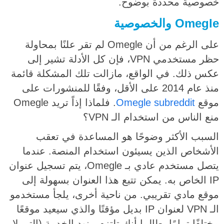
خصوصية محددة بوضوح.
Omegle والخصوصية
على الرغم من أن Omegle لم تقر علنًا بمحاولة
حظر مستخدمي VPN، فإن كل الأدلة تشير إلى
عكس ذلك. في الواقع، مازالت تلك المشكلة قائمة
منذ عام 2014 على الأقل، وفقًا للمنشورات على
موقع
Omegle subreddit
. فلماذا إذاً تريد Omegle
منع الناس من استخدام الـ VPN؟
السبب الأكثر وضوحًا هو المساعدة في تعقب
الأشخاص الذين يسيئون استخدام المنصة. عندما
يتصل مستخدم عادي بـ Omegle، يتم تسجيل عنوان
IP الخاص به. يمكن تتبع هذا العنوان بسهولة إلى
موقع مادي تقريبي. من ناحية أخرى، يلجأ مستخدمو
الـ VPN لعنوان IP بديل مؤقتًا والذي سيعيد موقعًا
مختلفًا تمامًا. طالما أنك تلتزم ببنود الخدمة (التي لا