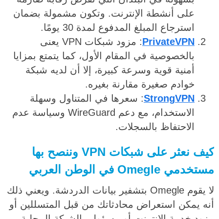
على أنشطة الإنترنت. وتكون مشمولة بضمان
استرجاع المبلغ المدفوع لمدة 30 يومًا.
PrivateVPN
: مزود شبكات VPN يعنى
بالخصوصية في المقام الأول، كما يتمتع بمزايا
أمنية قوية وسرعة كبيرة، إلا أن لديه شبكة
خوادم صغيرة مقارنة بغيره.
StrongVPN
: سعرها في المتناول وسهلة
الاستخدام، مع دعم WireGuard وسياسة عدم
الاحتفاظ بالسجلات.
كيف نعثر على شبكات VPN وننصح بها
مستخدمي Omegle في الوطن العربي
لا يقوم Omegle بتشفير بيانات الدردشة. ويعني ذلك
أنه يمكن استعراض محادثاتك من قبل المتسللين أو
مزود خدمة الإنترنت أو مسؤولي الشبكة المحلية.