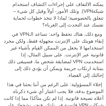
يمكنه الالتفاف على إجراءات اكتشاف استخدام
شبكةVPN). وتلك الأمور- أولاً وقبل كل شيء –
تتعلق بالخصوصية؛ لماذا لا تتخذ خطوات لحماية
نفسك عند التحدث إلى الغرباء؟
ومع ذلك، هناك تحفظ واحد: تساعد الـVPN في
إبقاء هويتك على الإنترنت مجهولة فقط، ولكن مجرد
استخدامها لا يجعل من الممكن القيام بأشياء غير
قانونية عبر الإنترنت. على سبيل المثال، إذا
استخدمت VPN لمضايقة شخص ما، فسيبقى ذلك
بمثابة ارتكاب جريمة ويمكن أن يؤدي ذلك إلى
إحالتك إلى القضاء.
إخلاء المسؤولية: على الرغم من أننا بحثنا في هذا
الموضوع بدقة، فلا يجب اعتبار أي شيء ذكرناه
أعلاه نصيحة قانونية. إذا لم تكن متأكدًا مما إذا كانت
شبكات VPN قانونية في بلدك، فنحن نشجعك على