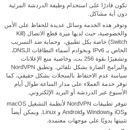
تكون قادرًا على استخدام وظيفة الدردشة المرئية
دون أية مشاكل.
وتوفر هذه الخدمة وسائل عديدة للحفاظ على الأمن
والخصوصية، حيث لديها ميزة قطع الاتصال (Kill
Switch) خاصة بكل تطبيق، وحماية ضد التسريب
الخاص بـ IPv6 وبخوادم أسماء النطاقات الـDNS،
وتشفيرًا بقوة 256 بت، وخاصية منع الإعلانات
والبرامج الضارة بشكل تلقائي. وتطبق NordVPN
سياسة عدم الاحتفاظ بالسجلات بشكل حقيقي، كما
توفر خدمة العملاء على مدار الساعة طوال أيام
الأسبوع عبر الدردشة أو البريد الإلكتروني.
تتوفر تطبيقات NordVPN لأنظمة التشغيل macOS
وiOS وWindows وAndroid و Linux. ويمكن أيضاً
تثبيتها يدويًا على موجهات معتمدة.