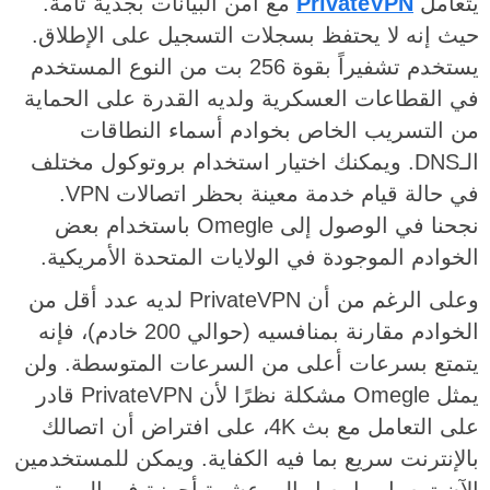
يتعامل
PrivateVPN
مع أمن البيانات بجدية تامة.
حيث إنه لا يحتفظ بسجلات التسجيل على الإطلاق.
يستخدم تشفيراً بقوة 256 بت من النوع المستخدم
في القطاعات العسكرية ولديه القدرة على الحماية
من التسريب الخاص بخوادم أسماء النطاقات
الـDNS. ويمكنك اختيار استخدام بروتوكول مختلف
في حالة قيام خدمة معينة بحظر اتصالات VPN.
نجحنا في الوصول إلى Omegle باستخدام بعض
الخوادم الموجودة في الولايات المتحدة الأمريكية.
وعلى الرغم من أن PrivateVPN لديه عدد أقل من
الخوادم مقارنة بمنافسيه (حوالي 200 خادم)، فإنه
يتمتع بسرعات أعلى من السرعات المتوسطة. ولن
يمثل Omegle مشكلة نظرًا لأن PrivateVPN قادر
على التعامل مع بث 4K، على افتراض أن اتصالك
بالإنترنت سريع بما فيه الكفاية. ويمكن للمستخدمين
الآن توصيل ما يصل إلى عشرة أجهزة في المرة