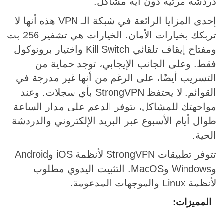
دردشة مرئية دون أية مشاكل.
إحدى المزايا الرائعة في شبكة الـ VPN هذه أنها لا
تربكك بخيارات الأمان. الخيارات هي تشفير 256 بت
ومفتاح إيقاف تلقائي Kill Switch واختيار بروتوكول
فقط. وعلى الجانب الإيجابي، توجد حماية من
التسريب أيضًا، على الرغم من أنها غير مدرجة في
القوائم. لا يحتفظ StrongVPN بأي سجلات. وعند
مواجهتك للمشاكل، يتوفر الدعم على مدار الساعة
طوال أيام الأسبوع عبر البريد الإلكتروني والدردشة
الحية.
تتوفر تطبيقات StrongVPN لأنظمة iOS وAndroid
وWindows وMacOS. التثبيت اليدوي مطلوب
لأنظمة Linux والموجهات المدعومة.
المميزات: