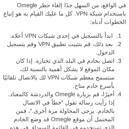
في الواقع، من السهل جدًا إلغاء حظر Omegle
باستخدام شبكة VPN. كل ما عليك القيام به هو إتباع
الخطوات أدناه:
ابدأ بالتسجيل في إحدى شبكات VPN أعلاه.
بعد ذلك، قم بتثبيت تطبيق VPN وقم بتسجيل
الدخول.
اتصل بخادم في البلد الذي تختاره. إذا كان
مكان الموقع لا يشكل أهمية بالنسبة لك،
ستسمح معظم شبكات VPN لك بالاتصال تلقائيًا
بأسرع خادم متاح.
أخيرًا، قم بزيارة Omegle والدردشة كالمعتاد.
إذا رأيت رسالة تقول “خطأ في الاتصال
بالخادم. يرجى المحاولة مرة أخرى.”، فمن
المحتمل أن موقع Omegle قد وضع الخادم
الذي تستخدمه في القائمة السوداء. في هذه