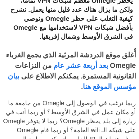
يحظر Omegle معظم شبكات VPN تمامًا،
ولكن ما يزال هناك عدد قليل منها يعمل. نشرح
كيفية التغلب على حظر Omegle ونوصي
بأفضل شبكات VPN لاستخدامها مع Omegle
في الشرق الأوسط وشمال إفريقيا.
أُغلق موقع الدردشة المرئية الذي يجمع الغرباء
Omegle
بعد أربعة عشر عام
من النزاعات
القانونية المستمرة. يمكنكم الاطلاع على
بيان
مؤسس الموقع هنا
.
ربما ترغب في الوصول إلى Omegle من جامعة ما
أو مكان عمل في الشرق الأوسط؟ أو ربما أنت في
زيارة إلى بلد يحظر Omegle؟ ربما لا يتوفر Omegle
على شبكة الـ wifi العامة؟ أو ربما قام Omegle