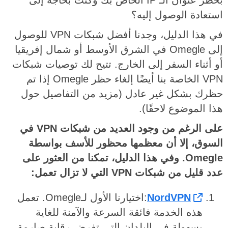
بحظر عنوان الـ IP الخاص بك وكنت بحاجة إلى
استعادة الوصول إليه؟
في هذا الدليل، وجدنا أفضل شبكات VPN للوصول
إلى Omegle في الشرق الأوسط أو شمال إفريقيا
أو أثناء السفر إلى الخارج. تتيح لك توصيات شبكات
VPN الخاصة بنا أيضًا إلغاء حظر Omegle إذا تم
حظرك بشكل غير عادل (مزيد من التفاصيل حول
هذا الموضوع لاحقًا).
على الرغم من وجود العديد من شبكات VPN في
السوق، إلا أن معظمها محظور للأسف بواسطة
Omegle. وفي هذا الدليل، تمكنا من العثور على
عدد قليل من شبكات VPN التي لا تزال تعمل:
NordVPN
:اختيارنا الأول لـOmegle. تعمل
هذه الخدمة فائقة السرعة والآمنة للغاية
بسهولة في البلدان التي تفرض رقابة صارمة