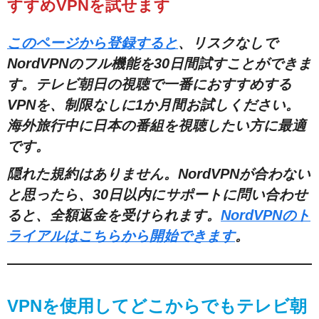
すすめVPNを試せます
このページから登録すると
、リスクなしで
NordVPNのフル機能を30日間試すことができま
す。テレビ朝日の視聴で一番におすすめする
VPNを、制限なしに1か月間お試しください。
海外旅行中に日本の番組を視聴したい方に最適
です。
隠れた規約はありません。NordVPNが合わない
と思ったら、30日以内にサポートに問い合わせ
ると、全額返金を受けられます。
NordVPNのト
ライアルはこちらから開始できます
。
VPNを使用してどこからでもテレビ朝