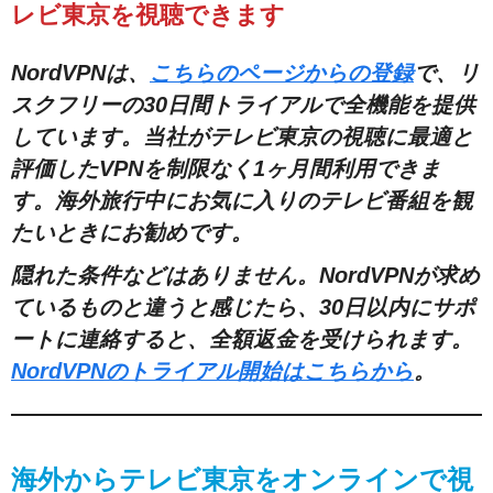
レビ東京を視聴できます
NordVPNは、
こちらのページからの登録
で、リ
スクフリーの30日間トライアルで全機能を提供
しています。当社がテレビ東京の視聴に最適と
評価したVPNを制限なく1ヶ月間利用できま
す。海外旅行中にお気に入りのテレビ番組を観
たいときにお勧めです。
隠れた条件などはありません。NordVPNが求め
ているものと違うと感じたら、30日以内にサポ
ートに連絡すると、全額返金を受けられます。
NordVPNのトライアル開始はこちらから
。
海外からテレビ東京をオンラインで視