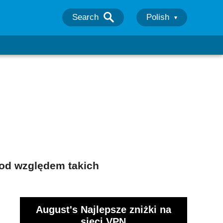
Search
Polish
pod względem takich
August's Najlepsze zniżki na
sieci VPN