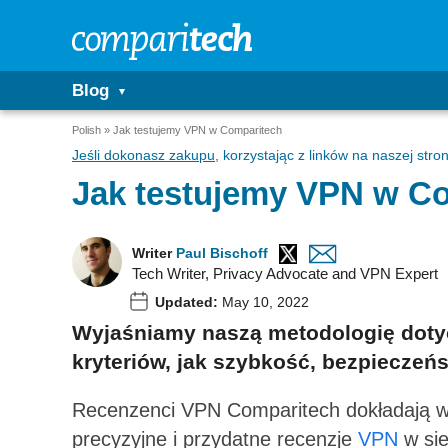
Blog
Polish
Jak testujemy VPN w Comparitech
Jeśli dokonasz zakupu
, korzystając z linków na naszej st
Jak testujemy VPN w C
Writer
Paul Bischoff
Tech Writer, Privacy Advocate and VPN Expert
Updated:
May 10, 2022
Wyjaśniamy naszą metodologię dotyc
kryteriów, jak szybkość, bezpieczeńs
Recenzenci VPN Comparitech dokładają ws
precyzyjne i przydatne recenzje
VPN
w sie