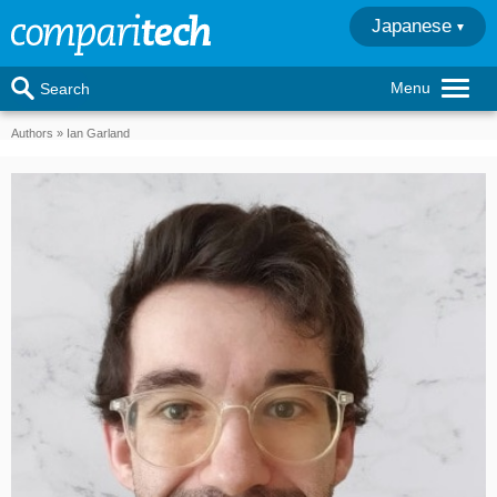
Japanese
Menu
Search
Authors
Ian Garland