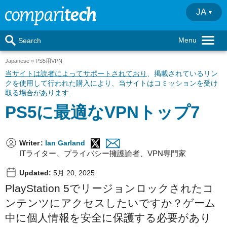
JA
Menu
Search
Japanese
PS5用VPN
当サイトは読者によってサポートされており
、掲載されているリン
クを使用して行われた購入により、当サイトはコミッションを受け
取る場合があります.
PS5に最適なVPNトップ7
Writer
:
Ian Garland
ITライター、プライバシー擁護論者、VPN専門家
Updated:
5月 20, 2025
PlayStation 5でリージョンロック
された
コ
ンテンツにアクセスしたいですか？ゲーム
中に個人情報を
安全に
保護する必要があり