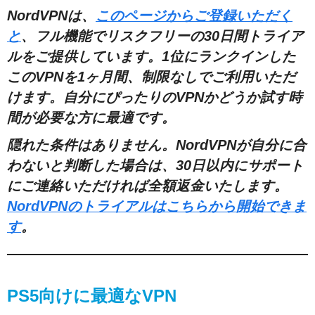
NordVPNは、
このページからご登録いただく
と
、フル機能でリスクフリーの30日間トライア
ルをご提供しています。1位にランクインした
このVPNを1ヶ月間、制限なしでご利用いただ
けます。自分にぴったりのVPNかどうか試す時
間が必要な方に最適です。
隠れた条件はありません。NordVPNが自分に合
わないと判断した場合は、30日以内にサポート
にご連絡いただければ全額返金いたします。
NordVPNのトライアルはこちらから開始できま
す
。
PS5向けに最適なVPN