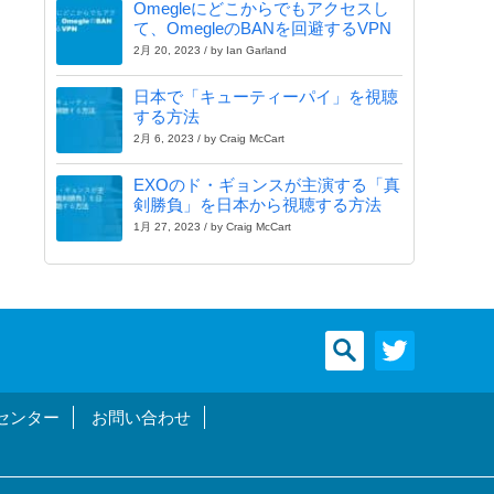
Omegleにどこからでもアクセスし
て、OmegleのBANを回避するVPN
2月 20, 2023 / by Ian Garland
日本で「キューティーパイ」を視聴
する方法
2月 6, 2023 / by Craig McCart
EXOのド・ギョンスが主演する「真
剣勝負」を日本から視聴する方法
1月 27, 2023 / by Craig McCart
センター
お問い合わせ