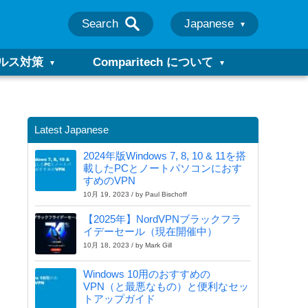
Search
Japanese
ルス対策
Comparitech について
Latest Japanese
2024年版Windows 7, 8, 10 & 11を搭
載したPCとノートパソコンにおす
すめのVPN
10月 19, 2023 / by Paul Bischoff
【2025年】NordVPNブラックフラ
イデーセール（現在開催中）
10月 18, 2023 / by Mark Gill
Windows 10用のおすすめの
VPN（と最悪なもの）と便利なセッ
トアップガイド