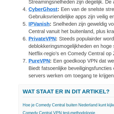
Streamingsnelheden zijn degelijk. De ap
CyberGhost
:
Een van de snelste str
Gebruiksvriendelijke apps zijn veilig 
IPVanish
:
Snelheden zijn geweldig vo
Central vanuit het buitenland, plus kr
PrivateVPN
:
Steeds populairder wor
deblokkeringsmogelijkheden en hoge 
Netflix-regio’s en Comedy Central op
PureVPN
:
Een goedkoop VPN dat werk
Biedt fatsoenlijke beveiligingsfuncti
servers werken om toegang te krijgen 
WAT STAAT ER IN DIT ARTIKEL?
Hoe je Comedy Central buiten Nederland kunt kij
Comedy Central VPN test-methodologie