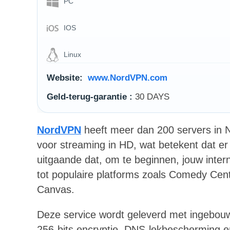
PC
IOS
Linux
Website:
www.NordVPN.com
Geld-terug-garantie :
30 DAYS
NordVPN
heeft meer dan 200 servers in N
voor streaming in HD, wat betekent dat er 
uitgaande dat, om te beginnen, jouw inter
tot populaire platforms zoals Comedy Cent
Canvas.
Deze service wordt geleverd met ingebouw
256-bits encryptie, DNS-lekbescherming en