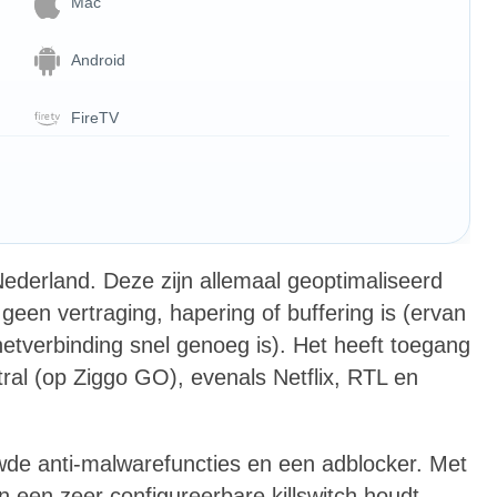
Mac
Android
FireTV
ederland. Deze zijn allemaal geoptimaliseerd
geen vertraging, hapering of buffering is (ervan
netverbinding snel genoeg is). Het heeft toegang
ral (op Ziggo GO), evenals Netflix, RTL en
de anti-malwarefuncties en een adblocker. Met
 een zeer configureerbare killswitch houdt