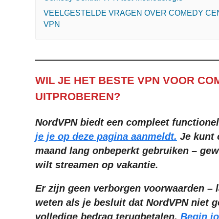
VEELGESTELDE VRAGEN OVER COMEDY CE
VPN
WIL JE HET BESTE VPN VOOR CO
UITPROBEREN?
NordVPN biedt een compleet functionel
je je op deze pagina aanmeldt.
Je kunt 
maand lang onbeperkt gebruiken – gewe
wilt streamen op vakantie.
Er zijn geen verborgen voorwaarden – l
weten als je besluit dat NordVPN niet ge
volledige bedrag terugbetalen.
Begin j