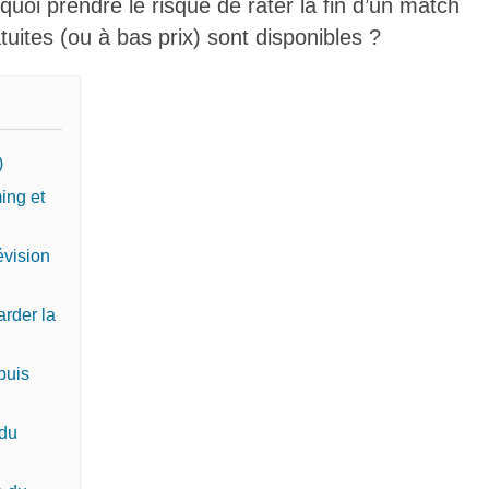
quoi prendre le risque de rater la fin d’un match
tuites (ou à bas prix) sont disponibles ?
)
ing et
évision
arder la
puis
 du