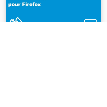
Meilleurs VPN pour Firefox (avec add-ons
ou compatibles avec le navigateur)
Nous vous révélons les noms des meilleurs VPN
pour Firefox qui proposent des applications de
bureau et des add-ons VPN pour Firefox que
vous pouvez ajouter directement sur votre
navigateur.
By
Aimee O'Driscoll
in
VPN & Confidentialité
on mai 2, 2024