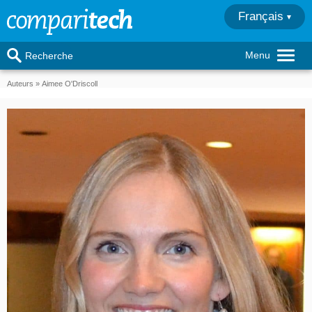
Français
Menu
Recherche
Auteurs
Aimee O'Driscoll