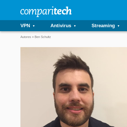
VPN
Antivirus
Streaming
Autores
Ben Schultz