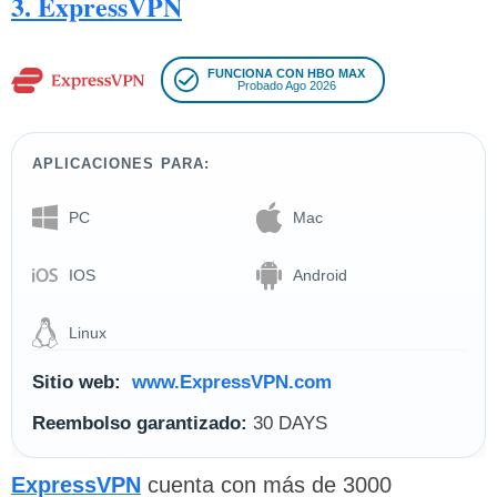
3. ExpressVPN
FUNCIONA CON HBO MAX
Probado Ago 2026
APLICACIONES PARA:
PC
Mac
IOS
Android
Linux
Sitio web:
www.ExpressVPN.com
Reembolso garantizado:
30 DAYS
ExpressVPN
cuenta con más de 3000