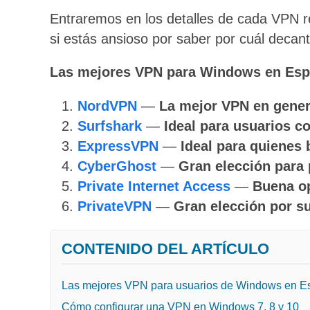
Entraremos en los detalles de cada VPN r
si estás ansioso por saber por cuál decan
Las mejores VPN para Windows en Esp
NordVPN
—
La mejor VPN en gene
Surfshark
—
Ideal para usuarios c
ExpressVPN
—
Ideal para quiene
CyberGhost
—
Gran elección para 
Private Internet Access
—
Buena op
PrivateVPN
—
Gran elección por su
CONTENIDO DEL ARTÍCULO
Las mejores VPN para usuarios de Windows en 
Cómo configurar una VPN en Windows 7, 8 y 10