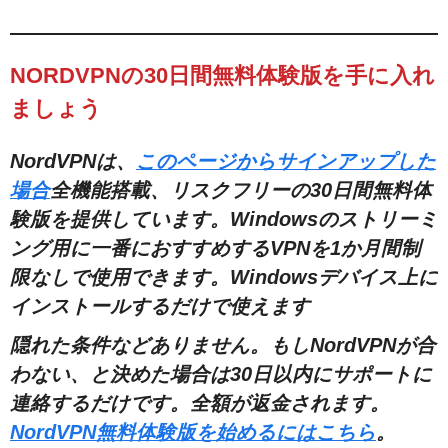
NORDVPNの30日間無料体験版を手に入れ
ましょう
NordVPNは、
このページからサインアップした
場合
全機能搭載、リスクフリーの30日間無料体
験版を提供しています。
Windowsのストリーミ
ング用に一番におすすめするVPNを1か月間制
限なしで使用できます。Windowsデバイス上に
インストールするだけで使えます
隠れた条件などありません。もしNordVPNが合
わない、と決めた場合は30日以内にサポートに
連絡するだけです。全額が返金されます。
NordVPN無料体験版を始めるにはこちら
。