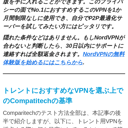
版を手に入れることができます。このプライバ
シーの面でNo.1におすすめするこのVPNを1か
月間制限なしに使用でき、自分でP2P最適化サ
ーバーを試してみたい方にはピッタリです。
隠れた条件などはありません。もしNordVPNが
合わないと判断したら、30日以内にサポートに
連絡すれば全額返金されます。
NordVPNの無料
体験版を始めるにはこちらから
.
トレントにおすすめなVPNを選ぶ上で
のCompatitechの基準
Comparitechのテスト方法全部は、本記事の後
半で紹介しますが、以下に、トレント用VPNを