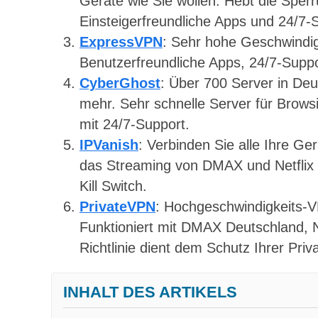
Geräte wie Sie wollen. Hebt die Sper
Einsteigerfreundliche Apps und 24/7-S
ExpressVPN
: Sehr hohe Geschwindig
Benutzerfreundliche Apps, 24/7-Suppo
CyberGhost
: Über 700 Server in De
mehr. Sehr schnelle Server für Brows
mit 24/7-Support.
IPVanish
: Verbinden Sie alle Ihre Ge
das Streaming von DMAX und Netflix 
Kill Switch.
PrivateVPN
: Hochgeschwindigkeits-V
Funktioniert mit DMAX Deutschland, Ne
Richtlinie dient dem Schutz Ihrer Priv
INHALT DES ARTIKELS