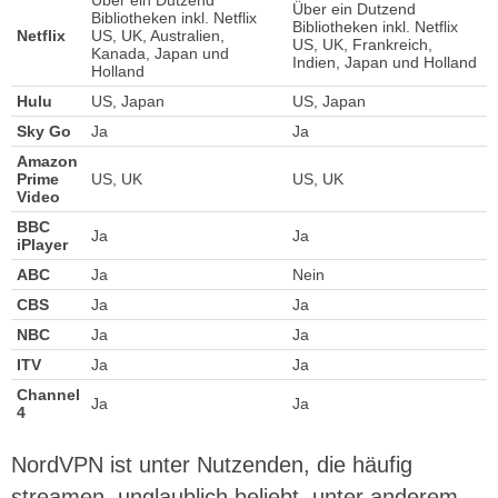
Über ein Dutzend
Bibliotheken inkl. Netflix
Bibliotheken inkl. Netflix
Netflix
US, UK, Australien,
US, UK, Frankreich,
Kanada, Japan und
Indien, Japan und Holland
Holland
Hulu
US, Japan
US, Japan
Sky Go
Ja
Ja
Amazon
Prime
US, UK
US, UK
Video
BBC
Ja
Ja
iPlayer
ABC
Ja
Nein
CBS
Ja
Ja
NBC
Ja
Ja
ITV
Ja
Ja
Channel
Ja
Ja
4
NordVPN ist unter Nutzenden, die häufig
streamen, unglaublich beliebt, unter anderem