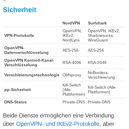
Sicherheit
NordVPN
Surfshark
OpenVPN,
OpenVPN, IKEv2,
VPN-Protokolle
IKEv2,
Shadowsocks,
NordLynx
WireGuard
OpenVPN-
AES-256
AES-256
Datenverschlüsselung
OpenVPN Kontroll-Kanal-
RSA-4096
RSA-2048
Verschlüsselung
NoBorders-
Verschleierungstechnologie
Obfsproxy
Verschleierung
Kill-Switch
Kill-Switch (Alle
pp-Sicherheit
(Alle
Plattformen)
Plattformen)
DNS-Status
Private-DNS
Private-DNS
Beide Dienste ermöglichen eine Verbindung
über
OpenVPN- und IKEv2-Protokolle
, aber