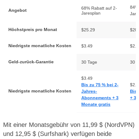
84% 
68% Rabatt auf 2-
Angebot
Jaresplan
Jare
Höchstpreis pro Monat
$25.29
$20
Niedrigste monatliche Kosten
$3.49
$2.4
Geld-zurück-Garantie
30 Tage
30 
$3.49
Bis zu 75 % bei 2-
$2.4
Niedrigste monatliche Kosten
Jahres-
Bis 
Abonnements + 3
+ 3 
Monate gratis
Mit einer Monatsgebühr von 11,99 $ (NordVPN)
und 12,95 $ (Surfshark) verfügen beide