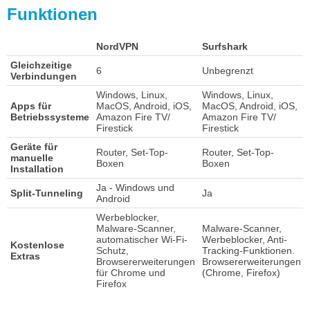
Funktionen
NordVPN
Surfshark
Gleichzeitige
6
Unbegrenzt
Verbindungen
Windows, Linux,
Windows, Linux,
Apps für
MacOS, Android, iOS,
MacOS, Android, iOS,
Betriebssysteme
Amazon Fire TV/
Amazon Fire TV/
Firestick
Firestick
Geräte für
Router, Set-Top-
Router, Set-Top-
manuelle
Boxen
Boxen
Installation
Ja - Windows und
Split-Tunneling
Ja
Android
Werbeblocker,
Malware-Scanner,
Malware-Scanner,
automatischer Wi-Fi-
Werbeblocker, Anti-
Kostenlose
Schutz,
Tracking-Funktionen.
Extras
Browsererweiterungen
Browsererweiterungen
für Chrome und
(Chrome, Firefox)
Firefox