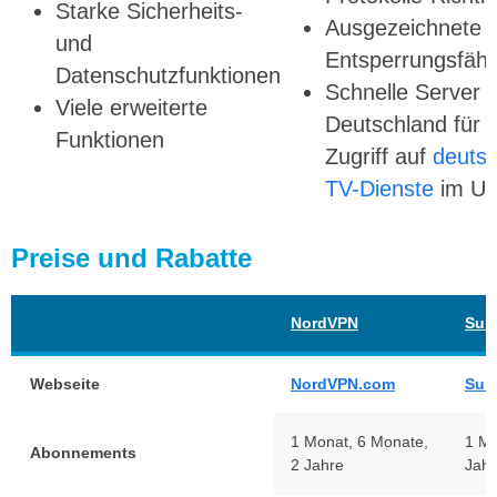
Starke Sicherheits-
Ausgezeichnete
und
Entsperrungsfähi
Datenschutzfunktionen
Schnelle Server i
Viele erweiterte
Deutschland für 
Funktionen
Zugriff auf
deuts
TV-Dienste
im Ur
Preise und Rabatte
NordVPN
Sur
Webseite
NordVPN.com
Sur
1 Monat, 6 Monate,
1 Mo
Abonnements
2 Jahre
Jahr