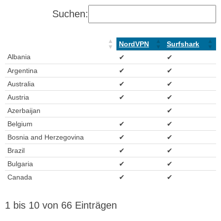
Suchen:
NordVPN
Surfshark
Albania
✔
✔
Argentina
✔
✔
Australia
✔
✔
Austria
✔
✔
Azerbaijan
✔
Belgium
✔
✔
Bosnia and Herzegovina
✔
✔
Brazil
✔
✔
Bulgaria
✔
✔
Canada
✔
✔
1 bis 10 von 66 Einträgen