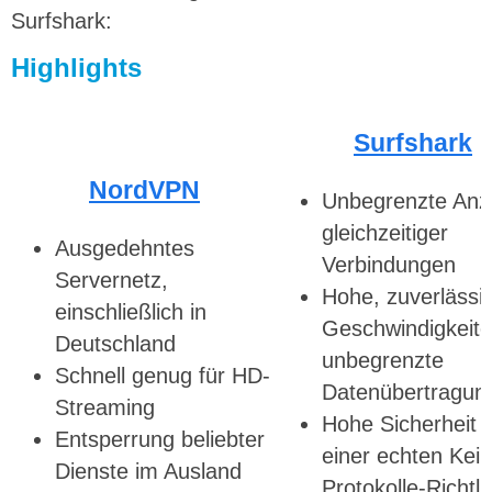
Surfshark:
Highlights
Surfshark
NordVPN
Unbegrenzte Anz
gleichzeitiger
Ausgedehntes
Verbindungen
Servernetz,
Hohe, zuverlässi
einschließlich in
Geschwindigkeit
Deutschland
unbegrenzte
Schnell genug für HD-
Datenübertragun
Streaming
Hohe Sicherheit 
Entsperrung beliebter
einer echten Kein
Dienste im Ausland
Protokolle-Richtli