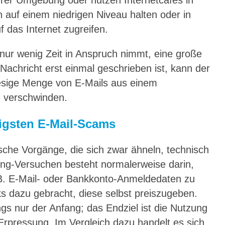
rer Umgebung oder nutzen Internetcafés in
 auf einem niedrigen Niveau halten oder in
f das Internet zugreifen.
s nur wenig Zeit in Anspruch nimmt, eine große
achricht erst einmal geschrieben ist, kann der
iesige Menge von E-Mails aus einem
h verschwinden.
igsten E-Mail-Scams
sche Vorgänge, die sich zwar ähneln, technisch
hing-Versuchen besteht normalerweise darin,
.B. E-Mail- oder Bankkonto-Anmeldedaten zu
s dazu gebracht, diese selbst preiszugeben.
ngs nur der Anfang; das Endziel ist die Nutzung
 Erpressung.
Im Vergleich dazu handelt es sich