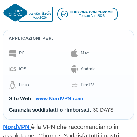
FUNZIONA CON CHROME
Testato Ago 2026
Ago 2026
APPLICAZIONI PER:
PC
Mac
IOS
Android
Linux
FireTV
Sito Web:
www.NordVPN.com
Garanzia soddisfatti o rimborsati:
30 DAYS
NordVPN
è la VPN che raccomandiamo in
assoluto per Chrome. Soddisfa tutti i nostri