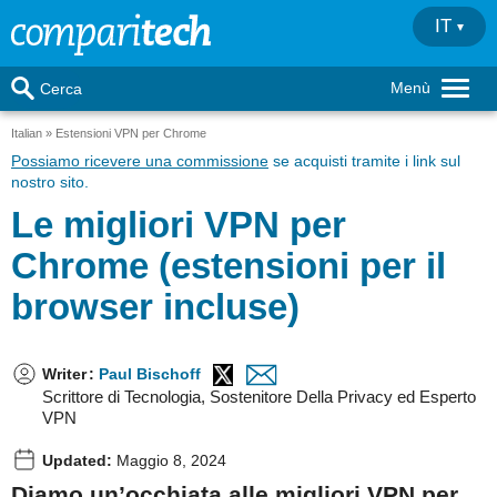
IT
Menù
Cerca
Italian
Estensioni VPN per Chrome
Possiamo ricevere una commissione
se acquisti tramite i link sul
nostro sito.
Le migliori VPN per
Chrome (estensioni per il
browser incluse)
Writer
:
Paul Bischoff
Scrittore di Tecnologia, Sostenitore Della Privacy ed Esperto
VPN
Updated:
Maggio 8, 2024
Diamo un’occhiata alle migliori VPN per