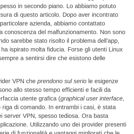
ga spesso in secondo piano. Lo abbiamo potuto
sura di questo articolo. Dopo aver incontrato
a particolare azienda, abbiamo contattato
e a conoscenza del malfunzionamento. Non sono
ando sarebbe stato risolto il problema dell’app,
a ispirato molta fiducia. Forse gli utenti Linux
empre a sentirsi dire che esistono delle
ovider VPN che
prendono sul serio
le esigenze
ono allo stesso tempo efficienti e facili da
rfaccia utente grafica (
graphical user interface
,
 riga di comando. In entrambi i casi, è stata
dei server VPN, spesso tediosa. Ora basta
plicazione. Utilizzando uno dei provider presenti
rie di funzionalità e vantaggi migliorati che le