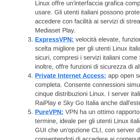
Linux offre un’interfaccia grafica comp
usare. Gli utenti italiani possono pr
accedere con facilità ai servizi di str
Mediaset Play.
ExpressVPN:
velocità elevate, funzion
scelta migliore per gli utenti Linux ital
sicuri, compresi i servizi italiani come
inoltre, offre funzioni di sicurezza di alt
Private Internet Access:
app open so
completa. Consente connessioni simulta
cinque distribuzioni Linux. I server it
RaiPlay e Sky Go Italia anche dall’est
PureVPN:
VPN ha un ottimo rapporto 
termine, ideale per gli utenti Linux it
GUI che un’opzione CLI, con server disp
consentendoti di accedere ai contenuti