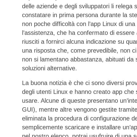
delle aziende e degli sviluppatori li rele
constatare in prima persona durante la ste
non poche difficoltà con l’app Linux di un
l’assistenza, che ha confermato di esser
riusciti a fornirci alcuna indicazione su qu
una risposta che, come prevedibile, non ci h
non si lamentano abbastanza, abituati da s
soluzioni alternative.
La buona notizia è che ci sono diversi pr
degli utenti Linux e hanno creato app che s
usare. Alcune di queste presentano un’inte
GUI), mentre altre vengono gestite tramite
eliminata la procedura di configurazione 
semplicemente scaricare e installare un’ap
nel nostro elenco, potrai usufruire di una se