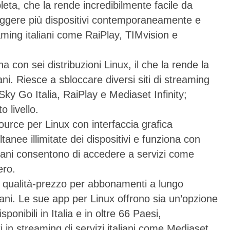
leta, che la rende incredibilmente facile da
oteggere più dispositivi contemporaneamente e
eaming italiani come RaiPlay, TIMvision e
a con sei distribuzioni Linux, il che la rende la
iani. Riesce a sbloccare diversi siti di streaming
 Sky Go Italia, RaiPlay e Mediaset Infinity;
o livello.
urce per Linux con interfaccia grafica
nee illimitate dei dispositivi e funziona con
aliani consentono di accedere a servizi come
ero.
qualità-prezzo per abbonamenti a lungo
aliani. Le sue app per Linux offrono sia un’opzione
onibili in Italia e in oltre 66 Paesi,
 in streaming di servizi italiani come Mediaset