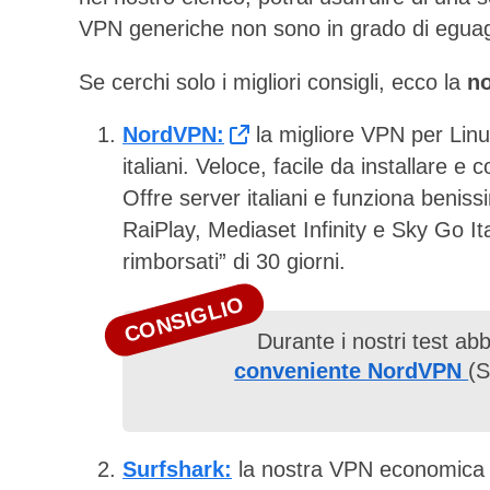
VPN generiche non sono in grado di eguag
Se cerchi solo i migliori consigli, ecco la
no
NordVPN:
la migliore VPN per Linux
italiani. Veloce, facile da installare e
Offre server italiani e funziona beniss
RaiPlay, Mediaset Infinity e Sky Go Ita
rimborsati” di 30 giorni.
CONSIGLIO
Durante i nostri test ab
conveniente NordVPN
(S
Surfshark:
la nostra VPN economica pre